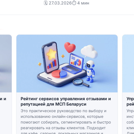
🗓️ 27.03.2026
⏱ 4 мин
и и
Рейтинг сервисов управления отзывами и
Упр
репутацией для МСП Беларуси
рей
Это практическое руководство по выбору и
Упр
использованию онлайн‑сервисов, которые
инс
помогают собирать, сегментировать и быстро
соб
реагировать на отзывы клиентов. Подходит
кли
для кафе, салонов, локальных магазинов и
Для