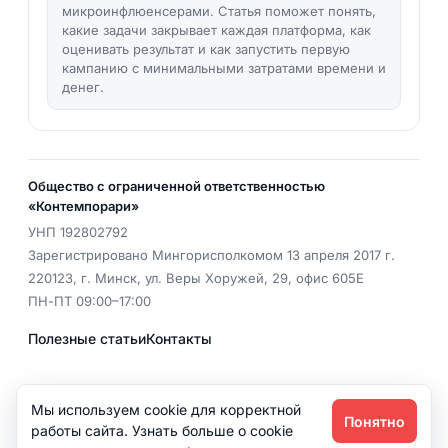
микроинфлюенсерами. Статья поможет понять,
какие задачи закрывает каждая платформа, как
оценивать результат и как запустить первую
кампанию с минимальными затратами времени и
денег.
Общество с ограниченной ответственностью
«Контемпорари»
УНП
192802792
Зарегистрировано Мингорисполкомом 13 апреля 2017 г.
220123
,
г. Минск
,
ул. Веры Хоружей, 29, офис 605Е
ПН-ПТ 09:00–17:00
Полезные статьи
Контакты
EMAIL
office@dix.by
Мы используем cookie для корректной
Понятно
Политика конфиденциальности
работы сайта. Узнать больше о cookie