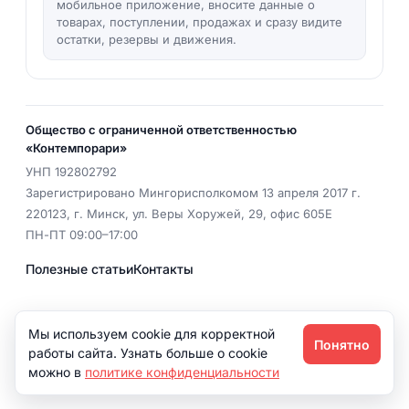
мобильное приложение, вносите данные о
товарах, поступлении, продажах и сразу видите
остатки, резервы и движения.
Общество с ограниченной ответственностью
«Контемпорари»
УНП
192802792
Зарегистрировано Мингорисполкомом 13 апреля 2017 г.
220123
,
г. Минск
,
ул. Веры Хоружей, 29, офис 605Е
ПН-ПТ 09:00–17:00
Полезные статьи
Контакты
EMAIL
office@dix.by
Мы используем cookie для корректной
Понятно
Политика конфиденциальности
работы сайта. Узнать больше о cookie
можно в
политике конфиденциальности